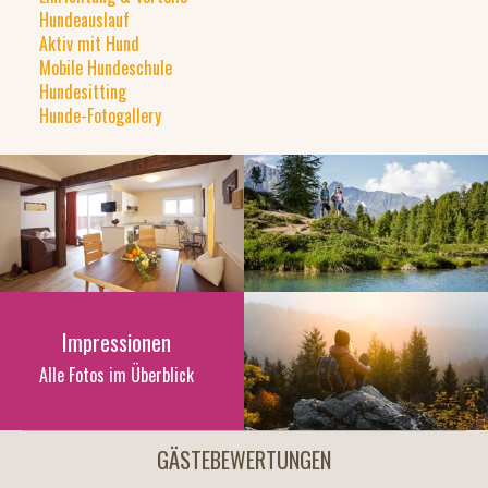
Hundeauslauf
Aktiv mit Hund
Mobile Hundeschule
Hundesitting
Hunde-Fotogallery
Impressionen
Alle Fotos im Überblick
GÄSTEBEWERTUNGEN