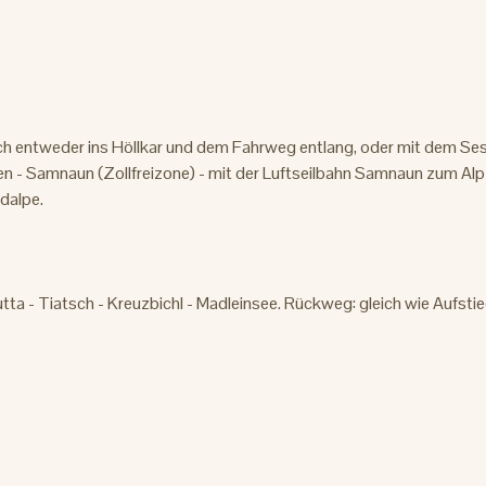
joch entweder ins Höllkar und dem Fahrweg entlang, oder mit dem Sess
en - Samnaun (Zollfreizone) - mit der Luftseilbahn Samnaun zum Alp 
Idalpe.
tta - Tiatsch - Kreuzbichl - Madleinsee. Rückweg: gleich wie Aufsti