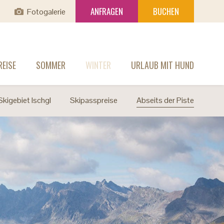
ANFRAGEN
BUCHEN
Fotogalerie
EISE
SOMMER
WINTER
URLAUB MIT HUND
Skigebiet Ischgl
Skipasspreise
Abseits der Piste