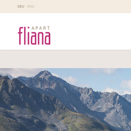
DE
U
EN
G